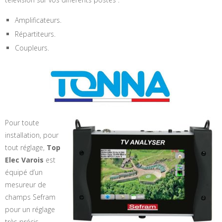
Amplificateurs.
Répartiteurs.
Coupleurs.
Pour toute
installation, pour
tout réglage,
Top
Elec Varois
est
équipé d’un
mesureur de
champs Sefram
pour un réglage
très précis.